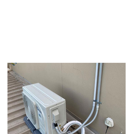
fuente de alimentación de mezcla de CC CC (balance
automático de CA/DC)
• Sin inversor, sin batería, sin controlador de carga y
completo DC impulsado
• Temporalidad de funcionamiento ancho (-10 ℃ a 58 ℃)
• años de garantía largos