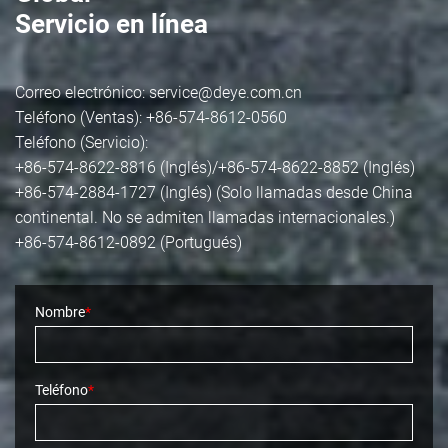
Servicio en línea
Sistemas de
Correo electrónico:
service@deye.com.cn
almacenamiento de
Teléfono (Ventas): +86-574-8612-0560
energía residencial
Sis
Teléfono (Servicio):
+86-574-8622-8816 (Inglés)/+86-574-8622-8852 (Inglés)
+86-574-2884-1727 (Inglés) (Solo llamadas desde China
continental. No se admiten llamadas internacionales.)
+86-574-8612-0892 (Portugués)
Nombre
*
Teléfono
*