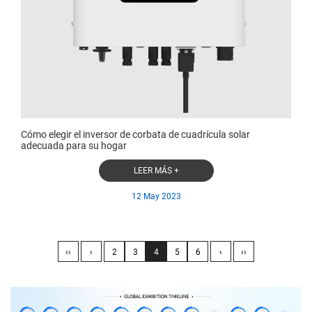
Cómo elegir el inversor de corbata de cuadrícula solar
adecuada para su hogar
LEER MÁS +
12 May 2023
‹‹
‹
2
3
4
5
6
›
››